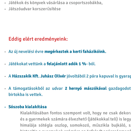
Játékok és könyvek vásárlása a csoportszobákba,
Játszóudvar korszerűsítése
Eddig elért eredményeink:
Az új nevelési évre
megérkeztek a kerti faházikóink.
Játékokat vettünk a
felajánlott adók 1 %
- ból.
A
Házszakik Kft.
Juhász Olivér
jóvoltából 2 pára kapuval is gyar
A támogatásokból az udvar
2 hernyó mászókával
gazdagodot
birtokba is vettek.
Sószoba kialakítása
Kialakításában fontos szempont volt, hogy ne csak deko
és a gyermekek számára élvezhető (játékokkal teli) is legye
himalája sótégla oszlop, somokozó, műszikla bujkáló, s