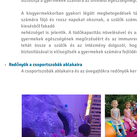
biztosítja a gyermekek számára az önfeledt egészségmegő
A kisgyermekkorban gyakori légúti megbetegedések tú
számára fájó és rossz napokat okoznak, a szülők szám
kiesésből fakadó
nehézséget is jelentik. A tüdőkapacitás növelésével és az
gyermekek egészségének megőrzéséért és az immunrend
tehát össze a szülők és az intézmény dolgozói, ho
biztosításával is elősegítsék a gyermekek számára fejlődés
Redőnyök a csoportszobák ablakaira
A csoportszobák ablakaira és az üvegajtókra redőnyök ker