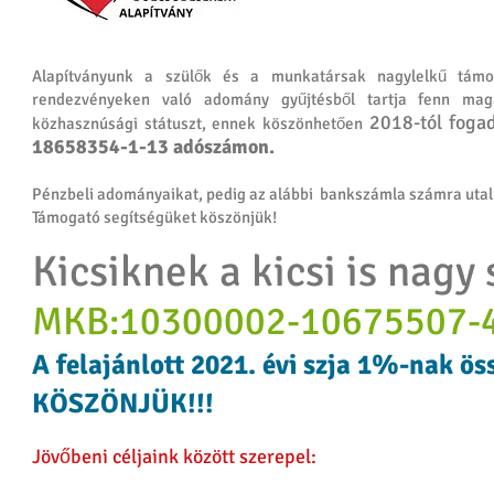
Alapítványunk a szülők és a munkatársak nagylelkű támoga
rendezvényeken való adomány gyűjtésből tartja fenn ma
2018-tól foga
közhasznúsági státuszt, ennek köszönhetően
18658354-1-13 adószámon.
Pénzbeli adományaikat, pedig az alábbi bankszámla számra utal
Támogató segítségüket köszönjük!
Kicsiknek a kicsi is nagy 
MKB:10300002-10675507-
A felajánlott 2021. évi szja 1%-nak ös
KÖSZÖNJÜK!!!
Jövőbeni céljaink között szerepel: